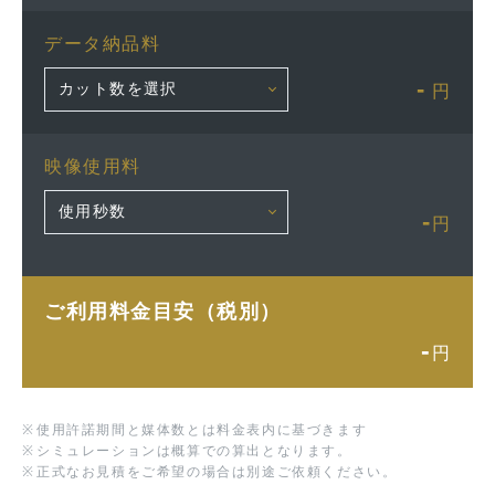
データ納品料
-
円
映像使用料
-
円
ご利用料金目安（税別）
-
円
※
使用許諾期間と媒体数とは料金表内に基づきます
※
シミュレーションは概算での算出となります。
※
正式なお見積をご希望の場合は別途ご依頼ください。