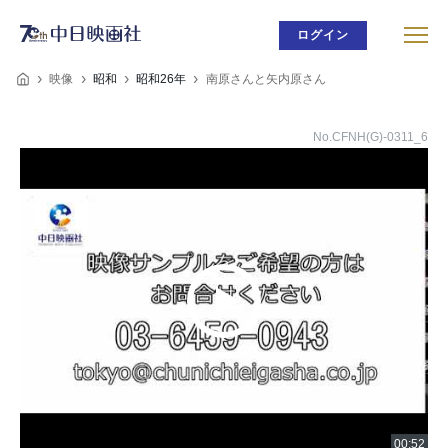
ログイン
映像
昭和
昭和26年
南原さんと矢内原さん
No.CFNH(G)-0311_6