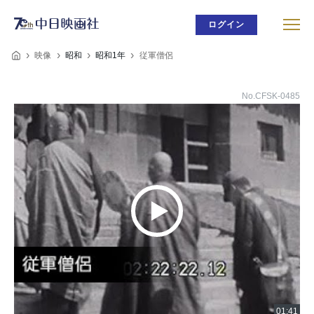
ログイン
映像
昭和
昭和1年
従軍僧侶
No.CFSK-0485