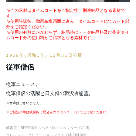
※この素材はタイムコードをご指定後、別途納品となる素材で
す。
※使用許諾後、動画編集画面に進み、タイムコードにてカット部
分をご指定ください。
※使用の有無にかかわらず、納品時にデータ納品料及び指定タイ
ムコード分の使用料がご請求となる素材です。
1926年(昭和1年) 12月31日公開
従軍僧侶
従軍ニュース。
従軍僧侶の活躍と日支僧の戦没者慰霊。
※音声はございません。
※ご発注の際は映像内に埋込みのタイムコードにてご指定ください。
解像度：SD
/画面アスペクト比：スタンダード
/白黒
クレジット：クリエーションファイブ/中日映画社