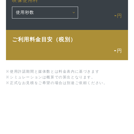
映像使用料
-
円
ご利用料金目安（税別）
-
円
※
使用許諾期間と媒体数とは料金表内に基づきます
※
シミュレーションは概算での算出となります。
※
正式なお見積をご希望の場合は別途ご依頼ください。