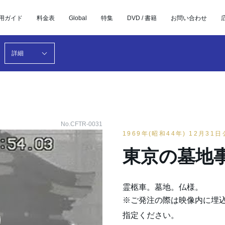
用ガイド
料金表
Global
特集
DVD / 書籍
お問い合わせ
詳細
No.CFTR-0031
1969年(昭和44年) 12月31
東京の墓地
霊柩車。墓地。仏様。
※ご発注の際は映像内に埋
指定ください。