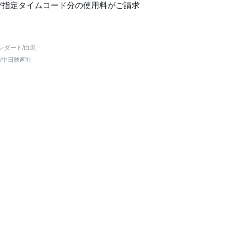
び指定タイムコード分の使用料がご請求
ンダード
/白黒
/中日映画社