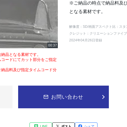
※ご納品の時点で納品料及
となる素材です。
解像度：SD
/画面アスペクト比：スタ
クレジット：クリエーションファイブ
2024年04月26日登録
途納品となる素材です。
ムコードにてカット部分をご指定
タ納品料及び指定タイムコード分
お問い合わせ
LINE
ポスト
シェア