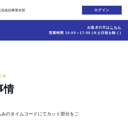
ログイン
広告統括事業本部
お急ぎの方は
こちら
営業時間
10:00～17:00
(※土日祝を除く)
日公開
事情
込みのタイムコードにてカット部分をご