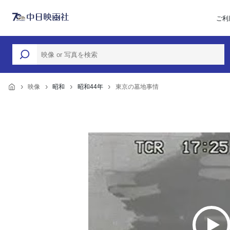
ご利
映像
昭和
昭和44年
東京の墓地事情