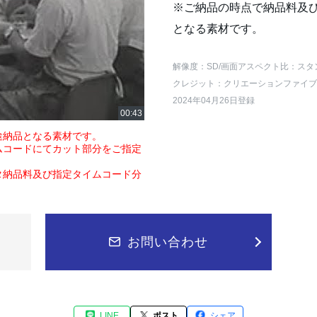
※ご納品の時点で納品料及
となる素材です。
解像度：SD
/画面アスペクト比：スタ
クレジット：クリエーションファイブ
2024年04月26日登録
途納品となる素材です。
ムコードにてカット部分をご指定
タ納品料及び指定タイムコード分
お問い合わせ
LINE
ポスト
シェア