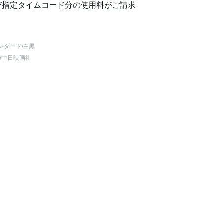
び指定タイムコード分の使用料がご請求
ンダード
/白黒
/中日映画社