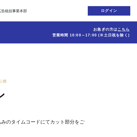
ログイン
広告統括事業本部
お急ぎの方は
こちら
営業時間
10:00～17:00
(※土日祝を除く)
日公開
ン
込みのタイムコードにてカット部分をご