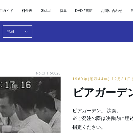
用ガイド
料金表
Global
特集
DVD / 書籍
お問い合わせ
詳細
No.CFTR-0028
1969年(昭和44年) 12月31
ビアガーデ
ビアガーデン。 演奏。
※ご発注の際は映像内に埋
指定ください。