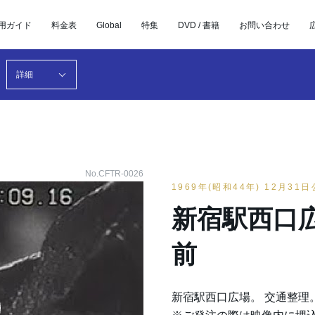
用ガイド
料金表
Global
特集
DVD / 書籍
お問い合わせ
詳細
No.CFTR-0026
1969年(昭和44年) 12月31
新宿駅西口
前
新宿駅西口広場。 交通整理