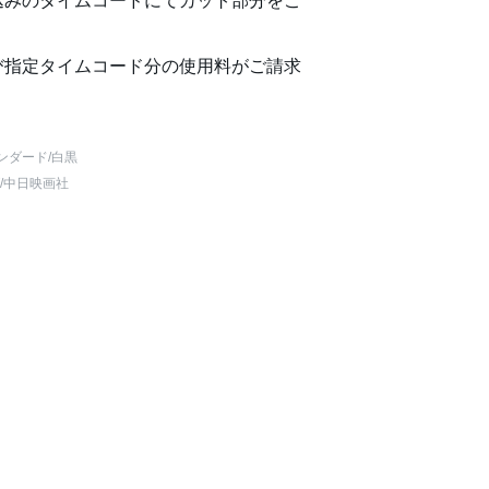
込みのタイムコードにてカット部分をご
び指定タイムコード分の使用料がご請求
ンダード
/白黒
/中日映画社