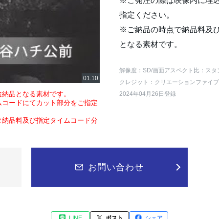
※ご発注の際は映像内に埋
指定ください。
※ご納品の時点で納品料及
となる素材です。
解像度：SD
/画面アスペクト比：スタ
クレジット：クリエーションファイブ
途納品となる素材です。
2024年04月26日登録
ムコードにてカット部分をご指定
タ納品料及び指定タイムコード分
お問い合わせ
LINE
ポスト
シェア