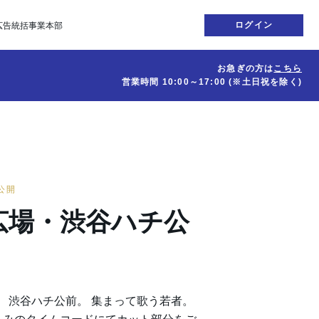
ログイン
広告統括事業本部
お急ぎの方は
こちら
営業時間
10:00～17:00
(※土日祝を除く)
日公開
広場・渋谷ハチ公
。 渋谷ハチ公前。 集まって歌う若者。