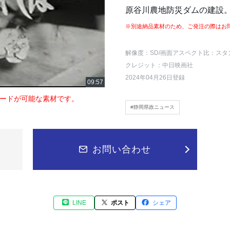
原谷川農地防災ダムの建設
※別途納品素材のため、ご発注の際はお
解像度：SD
/画面アスペクト比：スタ
クレジット：中日映画社
2024年04月26日登録
ードが可能な素材です。
#静岡県政ニュース
お問い合わせ
LINE
ポスト
シェア