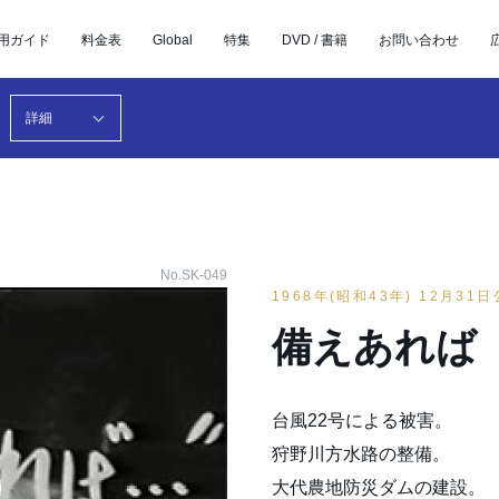
用ガイド
料金表
Global
特集
DVD / 書籍
お問い合わせ
詳細
No.SK-049
1968年(昭和43年) 12月31
備えあれば
台風22号による被害。
狩野川方水路の整備。
大代農地防災ダムの建設。