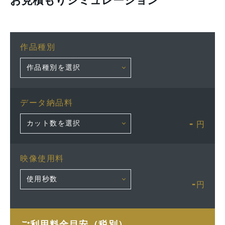
お見積もりシミュレーション
作品種別
データ納品料
-
円
映像使用料
-
円
ご利用料金目安（税別）