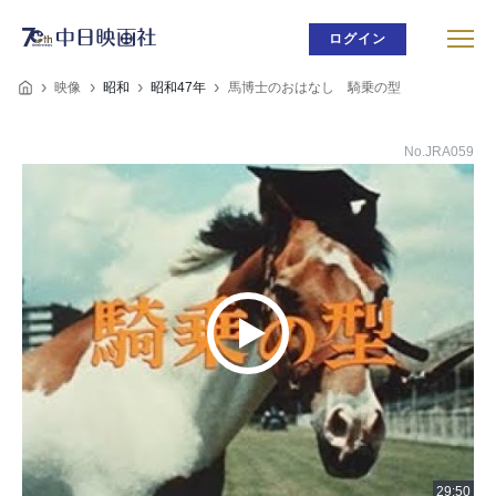
ログイン
映像
昭和
昭和47年
馬博士のおはなし 騎乗の型
No.JRA059