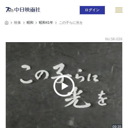
ログイン
映像
昭和
昭和41年
この子らに光を
No.SK-039