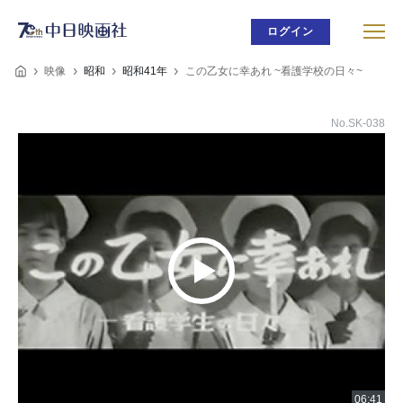
ログイン
映像
昭和
昭和41年
この乙女に幸あれ ~看護学校の日々~
No.SK-038