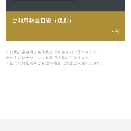
ご利用料金目安（税別）
-
円
※
使用許諾期間と媒体数とは料金表内に基づきます
※
シミュレーションは概算での算出となります。
※
正式なお見積をご希望の場合は別途ご依頼ください。