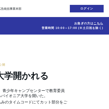
ログイン
広告統括事業本部
お急ぎの方は
こちら
営業時間
10:00～17:00
(※土日祝を除く)
日公開
大学開かれる
】 青少年キャンプセンターで教育委員
るパイオニア大学を開いた。
込みのタイムコードにてカット部分をご