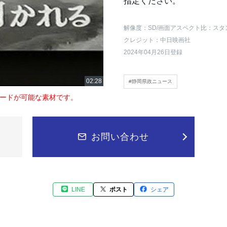
指定ください。
解像度：SD
/画面アスペクト比：スタ
クレジット：中日映画社
2024年04月26日登録
#静岡県政ニュース
ードが可能な素材です。
お問い合わせ
LINE
ポスト
シェア