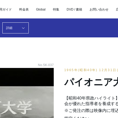
用ガイド
料金表
Global
特集
DVD / 書籍
お問い合わせ
詳細
No.SK-037
1965年(昭和40年) 12月31
パイオニア
【昭和40年県政ハイライト
会が優れた指導者を養成す
※ご発注の際は映像内に埋