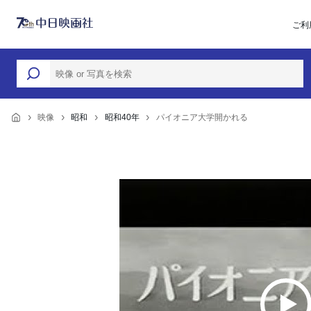
ご利
映像
昭和
昭和40年
パイオニア大学開かれる