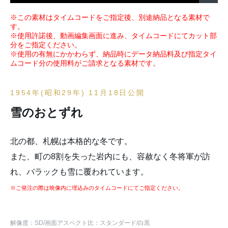
※この素材はタイムコードをご指定後、別途納品となる素材で
す。
※使用許諾後、動画編集画面に進み、タイムコードにてカット部
分をご指定ください。
※使用の有無にかかわらず、納品時にデータ納品料及び指定タイ
ムコード分の使用料がご請求となる素材です。
1954年(昭和29年) 11月18日公開
雪のおとずれ
北の都、札幌は本格的な冬です。
また、町の8割を失った岩内にも、容赦なく冬将軍が訪
れ、バラックも雪に覆われています。
※ご発注の際は映像内に埋込みのタイムコードにてご指定ください。
解像度：SD
/画面アスペクト比：スタンダード
/白黒