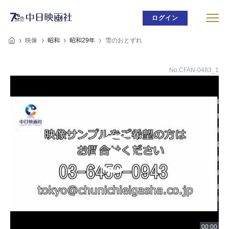
ログイン
映像
昭和
昭和29年
雪のおとずれ
No.CFAN-0483_1