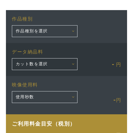
作品種別
データ納品料
-
円
映像使用料
-
円
ご利用料金目安（税別）