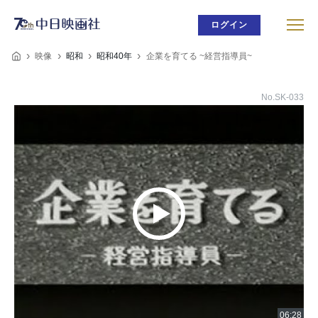
ログイン
映像
昭和
昭和40年
企業を育てる ~経営指導員~
No.SK-033