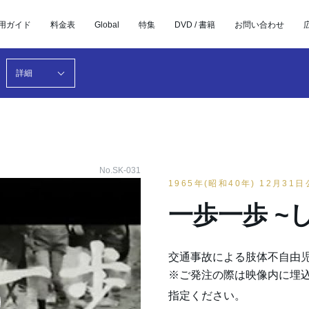
用ガイド
料金表
Global
特集
DVD / 書籍
お問い合わせ
詳細
No.SK-031
1965年(昭和40年) 12月31
一歩一歩 ~
交通事故による肢体不自由
※ご発注の際は映像内に埋
指定ください。