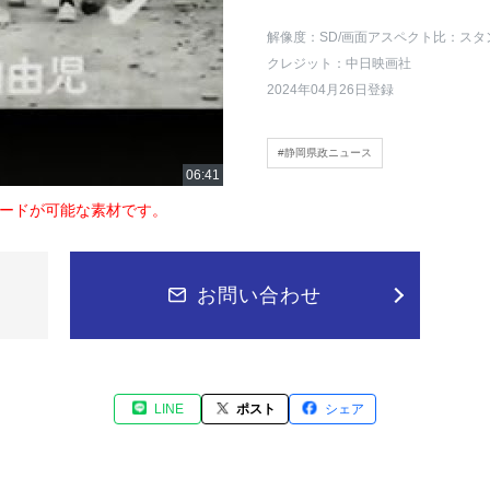
解像度：SD
/画面アスペクト比：スタ
クレジット：中日映画社
2024年04月26日登録
#静岡県政ニュース
ードが可能な素材です。
お問い合わせ
LINE
ポスト
シェア