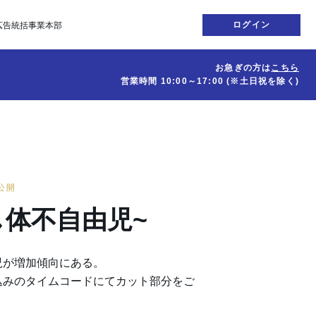
ログイン
広告統括事業本部
お急ぎの方は
こちら
営業時間
10:00～17:00
(※土日祝を除く)
日公開
し体不自由児~
児が増加傾向にある。
込みのタイムコードにてカット部分をご