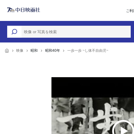
ご利
映像
昭和
昭和40年
一歩一歩 ~し体不自由児~