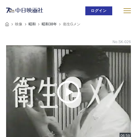
ログイン
映像
昭和
昭和38年
衛生Gメン
No.SK-026