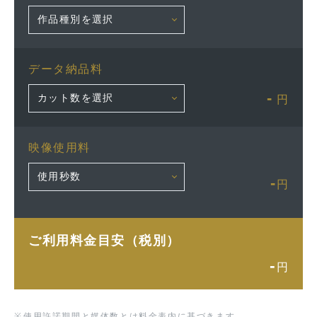
データ納品料
-
円
映像使用料
-
円
ご利用料金目安（税別）
-
円
※
使用許諾期間と媒体数とは料金表内に基づきます