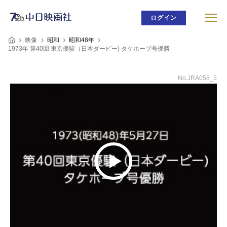
ログイン
映像
昭和
昭和48年
1973年 第40回 東京優駿（日本ダービー) タケホープ号優勝
No.JRA058_5