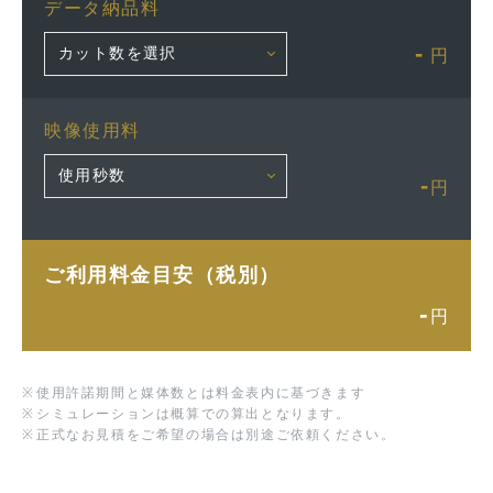
データ納品料
-
円
映像使用料
-
円
ご利用料金目安（税別）
-
円
※
使用許諾期間と媒体数とは料金表内に基づきます
※
シミュレーションは概算での算出となります。
※
正式なお見積をご希望の場合は別途ご依頼ください。