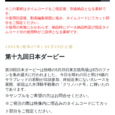
※この素材はタイムコードをご指定後、別途納品となる素材で
す。
※使用許諾後、動画編集画面に進み、タイムコードにてカット部
分をご指定ください。
※使用の有無にかかわらず、納品時にデータ納品料及び指定タイ
ムコード分の使用料がご請求となる素材です。
1952年(昭和27年) 05月29日公開
第十九回日本ダービー
第19回日本ダービーは快晴の5月25日東京競馬場は8万のファ
ンを集め盛大に行われました。 今日を晴れの日と明け4歳の
サラブレッドの若駒が31頭参加、終始近来にない大レースを
展開、栄冠は八木澤騎手騎乗の「クリノハナ号」に輝いたの
であります。
※サンプルをご希望の方はお問合せください。
※ご発注の際は映像内に埋込みのタイムコードにてカッ
ト部分をご指定ください。