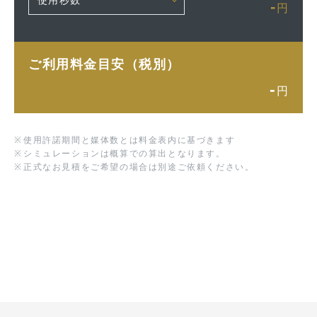
-
円
ご利用料金目安（税別）
-
円
※
使用許諾期間と媒体数とは料金表内に基づきます
※
シミュレーションは概算での算出となります。
※
正式なお見積をご希望の場合は別途ご依頼ください。