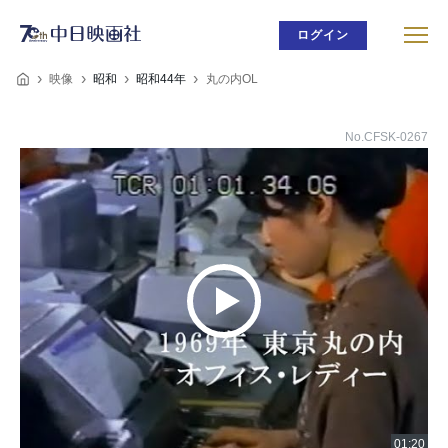
ログイン
映像
昭和
昭和44年
丸の内OL
No.CFSK-0267