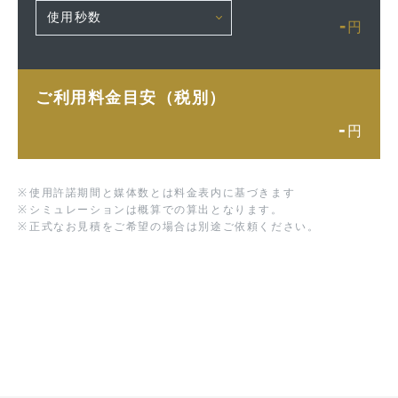
-
円
ご利用料金目安（税別）
-
円
※
使用許諾期間と媒体数とは料金表内に基づきます
※
シミュレーションは概算での算出となります。
※
正式なお見積をご希望の場合は別途ご依頼ください。