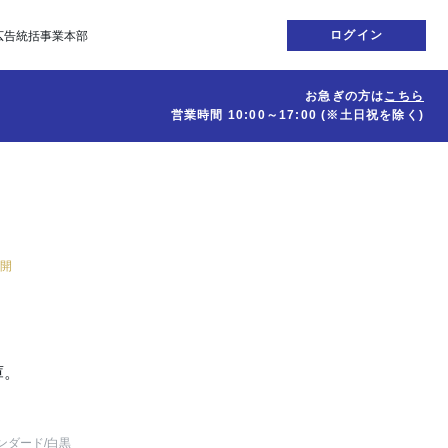
ログイン
広告統括事業本部
お急ぎの方は
こちら
営業時間
10:00～17:00
(※土日祝を除く)
公開
庫。
ンダード
/白黒