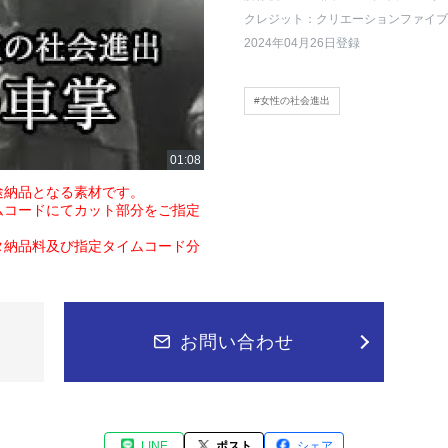
クレジット：クリエーションファイブ
2024年04月26日登録
#女性の社会進出
途納品となる素材です。
ムコードにてカット部分をご指定
タ納品料及び指定タイムコード分
お問い合わせ
LINE
ポスト
シェア