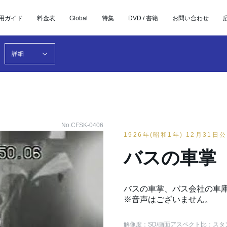
用ガイド
料金表
Global
特集
DVD / 書籍
お問い合わせ
詳細
No.CFSK-0406
1926年(昭和1年) 12月31日
バスの車掌
バスの車掌、バス会社の車
※音声はございません。
解像度：SD
/画面アスペクト比：スタ