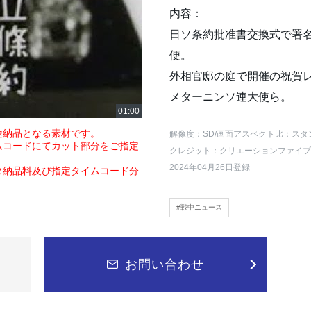
内容：
日ソ条約批准書交換式で署
便。
外相官邸の庭で開催の祝賀
メターニンソ連大使ら。
途納品となる素材です。
解像度：SD
/画面アスペクト比：スタ
ムコードにてカット部分をご指定
クレジット：クリエーションファイブ
2024年04月26日登録
タ納品料及び指定タイムコード分
#戦中ニュース
お問い合わせ