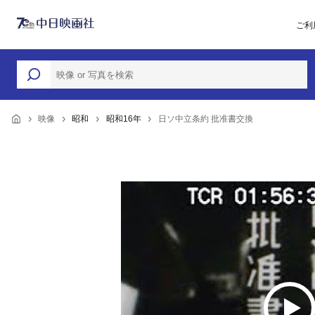
ご利
映像
昭和
昭和16年
日ソ中立条約 批准書交換