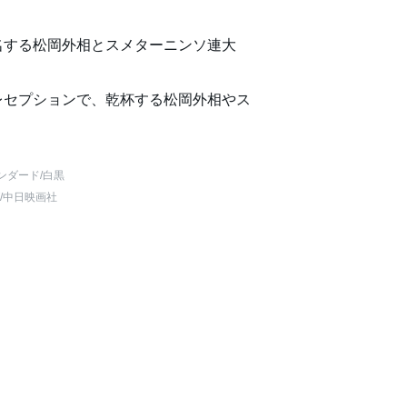
名する松岡外相とスメターニンソ連大
レセプションで、乾杯する松岡外相やス
ンダード
/白黒
/中日映画社