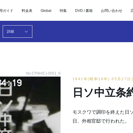
用ガイド
料金表
Global
特集
DVD / 書籍
お問い合わせ
詳細
No.CFNH(C)-0051_6
1941年(昭和16年) 05月27
日ソ中立条約
モスクワで調印を終えた日ソ
日、外相官邸で行われた。