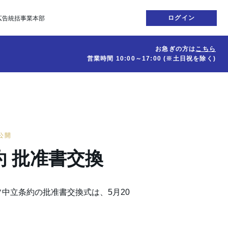
ログイン
広告統括事業本部
お急ぎの方は
こちら
営業時間
10:00～17:00
(※土日祝を除く)
日公開
 批准書交換
中立条約の批准書交換式は、5月20