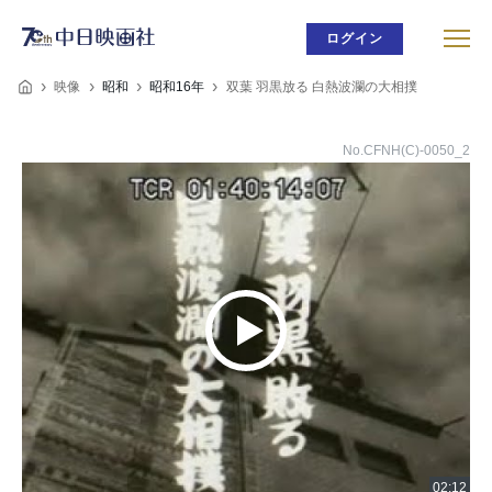
ログイン
映像
昭和
昭和16年
双葉 羽黒放る 白熱波瀾の大相撲
No.CFNH(C)-0050_2