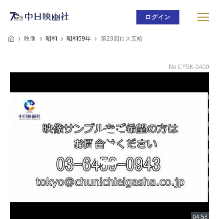
ログイン
映像
昭和
昭和59年
第23回ロス五輪
No.CFSK-0400