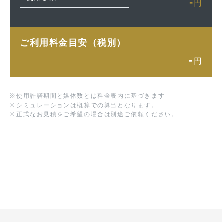
-
円
ご利用料金目安（税別）
-
円
※
使用許諾期間と媒体数とは料金表内に基づきます
※
シミュレーションは概算での算出となります。
※
正式なお見積をご希望の場合は別途ご依頼ください。