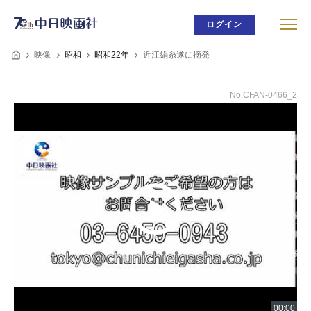
ログイン
映像
昭和
昭和22年
近江絹糸遂に摘発
No.CFAN-0466_2