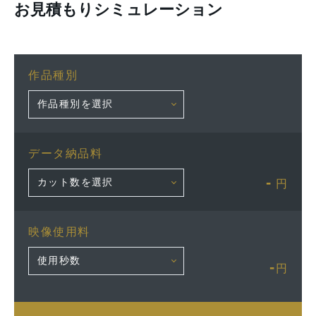
お見積もりシミュレーション
作品種別
データ納品料
-
円
映像使用料
-
円