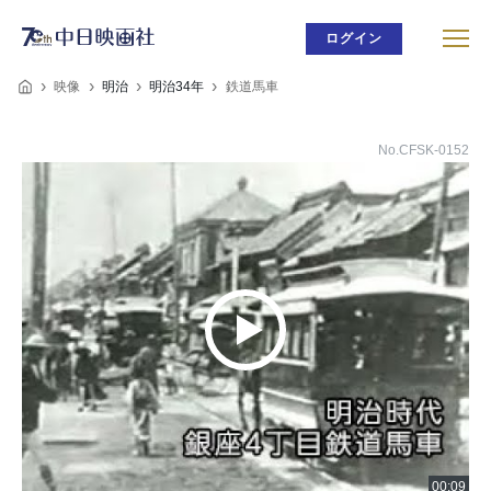
ログイン
映像
明治
明治34年
鉄道馬車
No.CFSK-0152