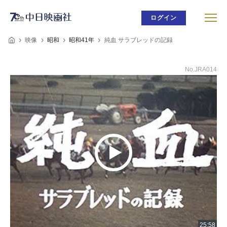
ログイン
映像
昭和
昭和41年
純血 サラブレッドの記録
No.JRA014