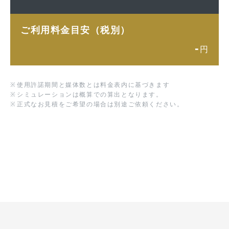
ご利用料金目安（税別）
-
円
※
使用許諾期間と媒体数とは料金表内に基づきます
※
シミュレーションは概算での算出となります。
※
正式なお見積をご希望の場合は別途ご依頼ください。