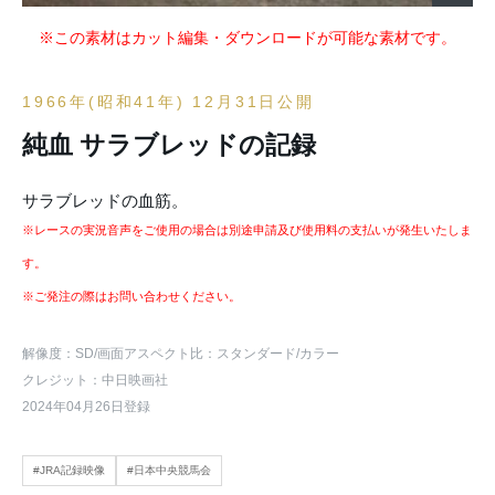
※この素材はカット編集・ダウンロードが可能な素材です。
1966年(昭和41年) 12月31日公開
純血 サラブレッドの記録
サラブレッドの血筋。
※レースの実況音声をご使用の場合は別途申請及び使用料の支払いが発生いたしま
す。
※ご発注の際はお問い合わせください。
解像度：SD
/画面アスペクト比：スタンダード
/カラー
クレジット：中日映画社
2024年04月26日登録
#JRA記録映像
#日本中央競馬会