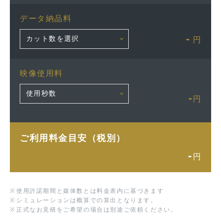
データ納品料
-
円
映像使用料
-
円
ご利用料金目安（税別）
-
円
※
使用許諾期間と媒体数とは料金表内に基づきます
※
シミュレーションは概算での算出となります。
※
正式なお見積をご希望の場合は別途ご依頼ください。