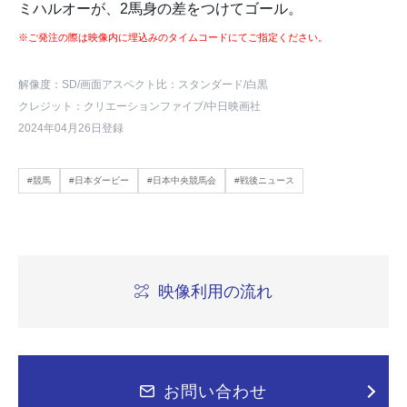
ミハルオーが、2馬身の差をつけてゴール。
※ご発注の際は映像内に埋込みのタイムコードにてご指定ください。
解像度：SD
/画面アスペクト比：スタンダード
/白黒
クレジット：クリエーションファイブ/中日映画社
2024年04月26日登録
#競馬
#日本ダービー
#日本中央競馬会
#戦後ニュース
映像利用の流れ
お問い合わせ