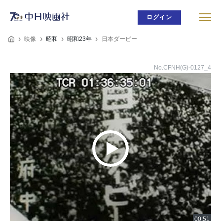
ログイン
映像
昭和
昭和23年
日本ダービー
No.CFNH(G)-0127_4