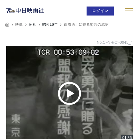
ログイン
映像
昭和
昭和16年
白衣勇士に贈る盟邦の感謝
No.CFNH(C)-0045_4