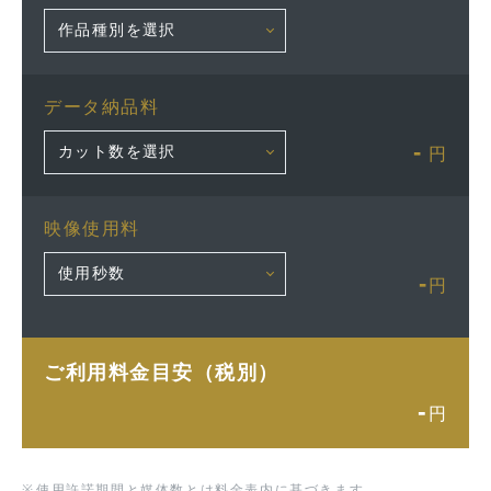
データ納品料
-
円
映像使用料
-
円
ご利用料金目安（税別）
-
円
※
使用許諾期間と媒体数とは料金表内に基づきます