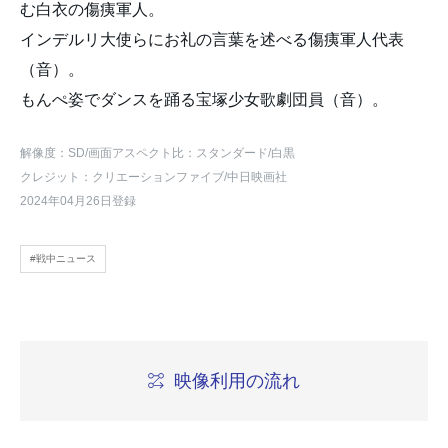
む白衣の傷痍軍人。
インデルリ大使らにお礼の言葉を述べる傷痍軍人代表
（音）。
もんぺ姿でダンスを踊る宝塚少女歌劇団員（音）。
解像度：SD
/画面アスペクト比：スタンダード
/白黒
クレジット：クリエーションファイブ/中日映画社
2024年04月26日登録
#戦中ニュース
映像利用の流れ