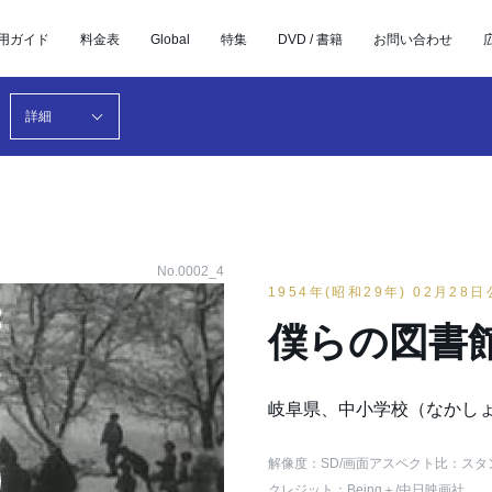
用ガイド
料金表
Global
特集
DVD / 書籍
お問い合わせ
詳細
No.0002_4
1954年(昭和29年) 02月28
僕らの図書
岐阜県、中小学校（なかし
解像度：SD
/画面アスペクト比：スタ
クレジット：Being＋/中日映画社