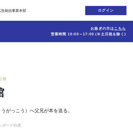
ログイン
広告統括事業本部
お急ぎの方は
こちら
営業時間
10:00～17:00
(※土日祝を除く)
日公開
館
ょうがっこう）へ父兄が本を送る。
ンダード
/白黒