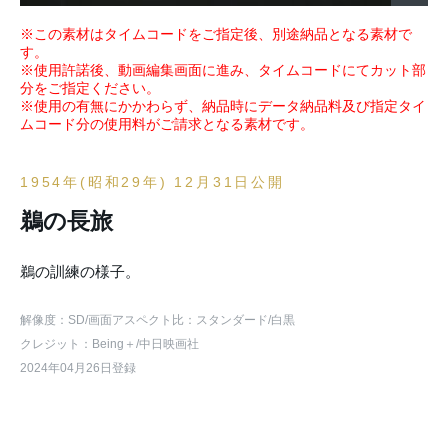
※この素材はタイムコードをご指定後、別途納品となる素材で
す。
※使用許諾後、動画編集画面に進み、タイムコードにてカット部
分をご指定ください。
※使用の有無にかかわらず、納品時にデータ納品料及び指定タイ
ムコード分の使用料がご請求となる素材です。
1954年(昭和29年) 12月31日公開
鵜の長旅
鵜の訓練の様子。
解像度：SD
/画面アスペクト比：スタンダード
/白黒
クレジット：Being＋/中日映画社
2024年04月26日登録