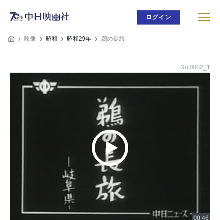
ログイン
映像
昭和
昭和29年
鵜の長旅
No.0002_1