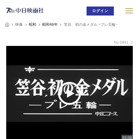
ログイン
映像
昭和
昭和46年
笠谷、初の金メダル ~プレ五輪~
No.0891_2