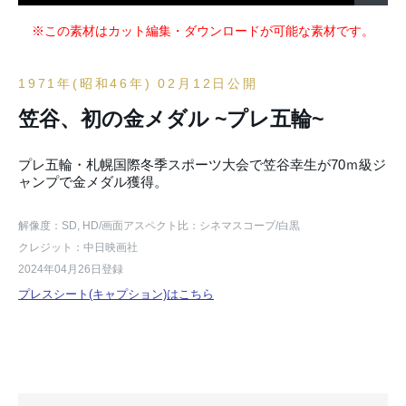
※この素材はカット編集・ダウンロードが可能な素材です。
1971年(昭和46年) 02月12日公開
笠谷、初の金メダル ~プレ五輪~
プレ五輪・札幌国際冬季スポーツ大会で笠谷幸生が70ｍ級ジ
ャンプで金メダル獲得。
解像度：SD, HD
/画面アスペクト比：シネマスコープ
/白黒
クレジット：中日映画社
2024年04月26日登録
プレスシート(キャプション)はこちら