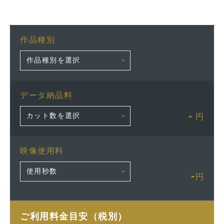
作品種別
データ納品料
-
円
映像使用料
-
円
ご利用料金目安（税別）