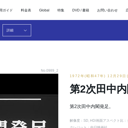
用ガイド
料金表
Global
特集
DVD / 書籍
お問い合わせ
詳細
No.0989_2
1972年(昭和47年) 12月29
第2次田中
第2次田中内閣発足。
解像度：SD, HD
/画面アスペクト比：
クレジット：中日映画社