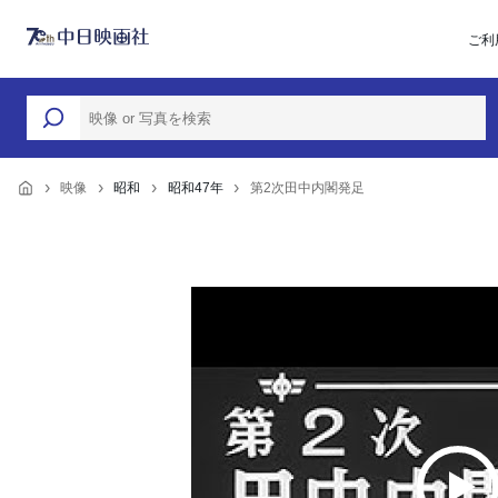
ご利
映像
昭和
昭和47年
第2次田中内閣発足