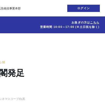
ログイン
広告統括事業本部
お急ぎの方は
こちら
営業時間
10:00～17:00
(※土日祝を除く)
日公開
内閣発足
シネマスコープ
/白黒