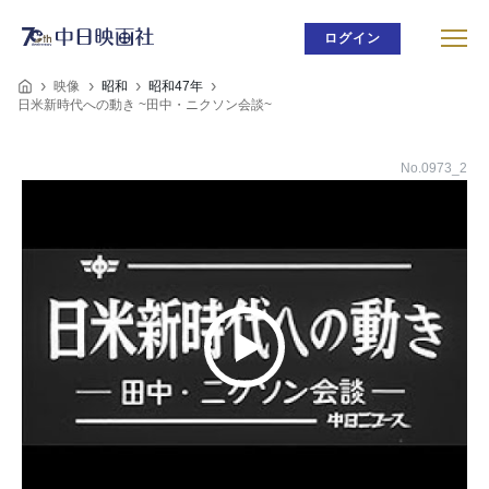
ログイン
映像
昭和
昭和47年
日米新時代への動き ~田中・ニクソン会談~
No.0973_2