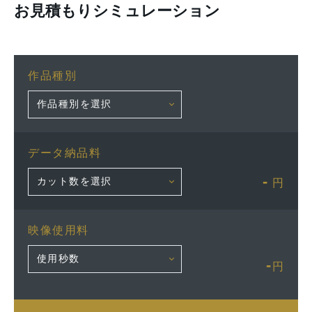
お見積もりシミュレーション
作品種別
データ納品料
-
円
映像使用料
-
円