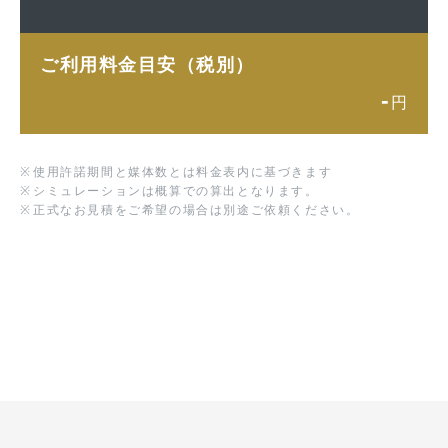
ご利用料金目安（税別）
-
円
※
使用許諾期間と媒体数とは料金表内に基づきます
※
シミュレーションは概算での算出となります。
※
正式なお見積をご希望の場合は別途ご依頼ください。