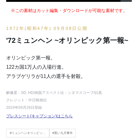
※この素材はカット編集・ダウンロードが可能な素材です。
1972年(昭和47年) 09月08日公開
'72ミュンヘン ~オリンピック第一報~
オリンピック第一報。
122カ国1万人の入場行進。
アラブゲリラが11人の選手を射殺。
解像度：SD, HD
/画面アスペクト比：シネマスコープ
/白黒
クレジット：中日映画社
2024年04月26日登録
プレスシート(キャプション)はこちら
#ミュンヘンオリンピック
#黒い九月事件