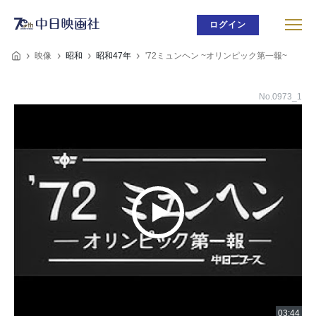
ログイン
映像
昭和
昭和47年
'72ミュンヘン ~オリンピック第一報~
No.0973_1