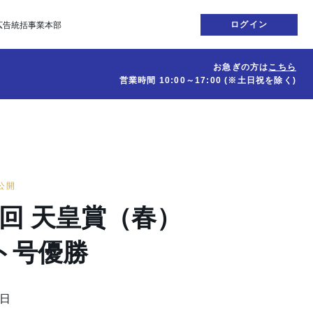
ログイン
広告統括事業本部
お急ぎの方は
こちら
営業時間
10:00～17:00
(※土日祝を除く)
日公開
75回 天皇賞（春）
ト号優勝
9日