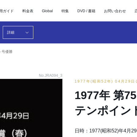
用ガイド
料金表
Global
特集
DVD / 書籍
お問い合わせ
詳細
ント号優勝
No.JRA094_3
1977年(昭和52年) 04月29
1977年 第
テンポイン
日時：1977(昭和52)年4月2