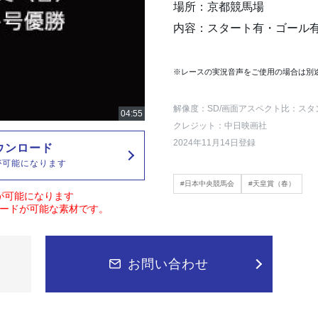
場所：京都競馬場
内容：スタート有・ゴール
※レースの実況音声をご使用の場合は別
解像度：SD
/画面アスペクト比：スタ
クレジット：中日映画社
2024年11月14日登録
ウンロード
が可能になります
#日本中央競馬会
#天皇賞（春）
が可能になります
ードが可能な素材です。
お問い合わせ