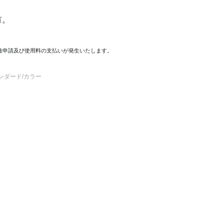
有。
途申請及び使用料の支払いが発生いたします。
ンダード
/カラー