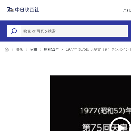
ご利
映像
昭和
昭和52年
1977年 第75回 天皇賞（春）テンポイ