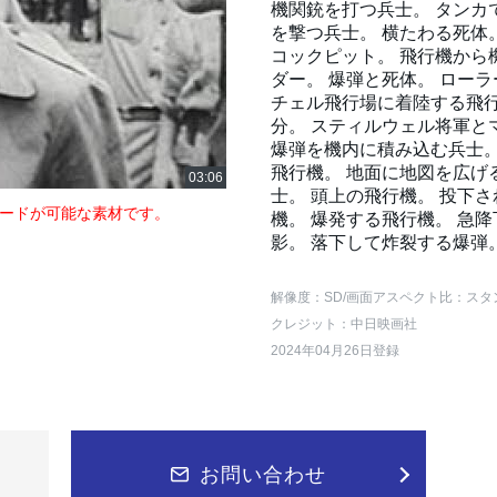
機関銃を打つ兵士。 タンカ
を撃つ兵士。 横たわる死体
コックピット。 飛行機から
ダー。 爆弾と死体。 ロー
チェル飛行場に着陸する飛行
分。 スティルウェル将軍と
爆弾を機内に積み込む兵士。
飛行機。 地面に地図を広げ
士。 頭上の飛行機。 投下
ードが可能な素材です。
機。 爆発する飛行機。 急
影。 落下して炸裂する爆弾
解像度：SD
/画面アスペクト比：スタ
クレジット：中日映画社
2024年04月26日登録
お問い合わせ