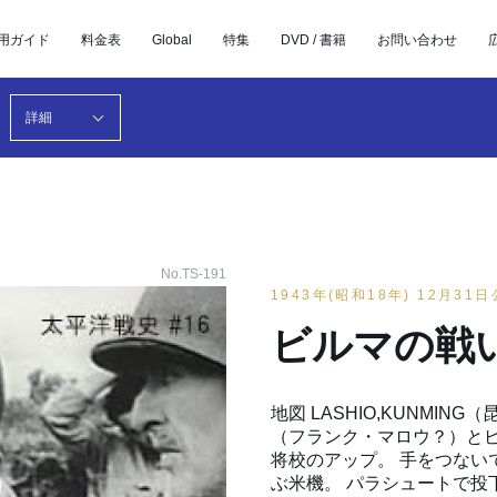
用ガイド
料金表
Global
特集
DVD / 書籍
お問い合わせ
詳細
No.TS-191
1943年(昭和18年) 12月31
ビルマの戦
地図 LASHIO,KUNMING（
（フランク・マロウ？）とビ
将校のアップ。 手をつない
ぶ米機。 パラシュートで投