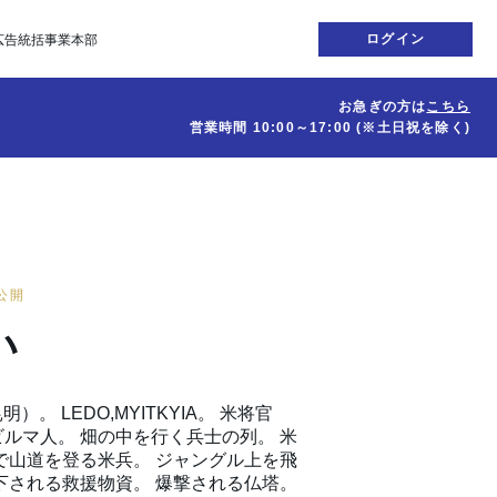
ログイン
広告統括事業本部
お急ぎの方は
こちら
営業時間
10:00～17:00
(※土日祝を除く)
日公開
い
昆明）。 LEDO,MYITKYIA。 米将官
ルマ人。 畑の中を行く兵士の列。 米
で山道を登る米兵。 ジャングル上を飛
下される救援物資。 爆撃される仏塔。