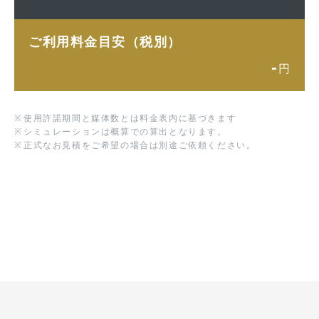
ご利用料金目安（税別）
-
円
※
使用許諾期間と媒体数とは料金表内に基づきます
※
シミュレーションは概算での算出となります。
※
正式なお見積をご希望の場合は別途ご依頼ください。