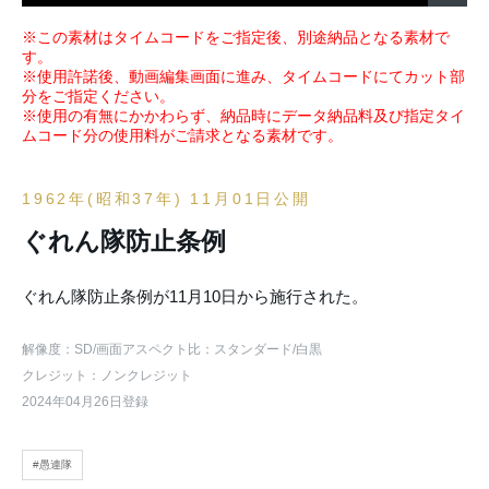
※この素材はタイムコードをご指定後、別途納品となる素材で
す。
※使用許諾後、動画編集画面に進み、タイムコードにてカット部
分をご指定ください。
※使用の有無にかかわらず、納品時にデータ納品料及び指定タイ
ムコード分の使用料がご請求となる素材です。
1962年(昭和37年) 11月01日公開
ぐれん隊防止条例
ぐれん隊防止条例が11月10日から施行された。
解像度：SD
/画面アスペクト比：スタンダード
/白黒
クレジット：ノンクレジット
2024年04月26日登録
#愚連隊