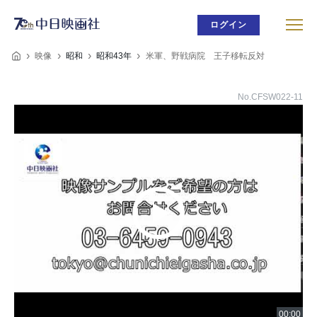
ログイン
映像
昭和
昭和43年
米軍、野戦病院 王子移転反対
No.CFSW022-11