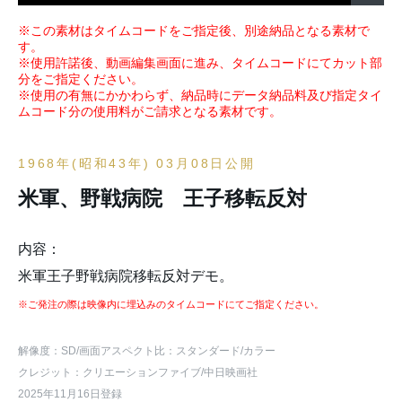
※この素材はタイムコードをご指定後、別途納品となる素材で
す。
※使用許諾後、動画編集画面に進み、タイムコードにてカット部
分をご指定ください。
※使用の有無にかかわらず、納品時にデータ納品料及び指定タイ
ムコード分の使用料がご請求となる素材です。
1968年(昭和43年) 03月08日公開
米軍、野戦病院 王子移転反対
内容：
米軍王子野戦病院移転反対デモ。
※ご発注の際は映像内に埋込みのタイムコードにてご指定ください。
解像度：SD
/画面アスペクト比：スタンダード
/カラー
クレジット：クリエーションファイブ/中日映画社
2025年11月16日登録