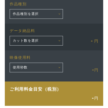
作品種別
データ納品料
-
円
映像使用料
-
円
ご利用料金目安（税別）
-
円