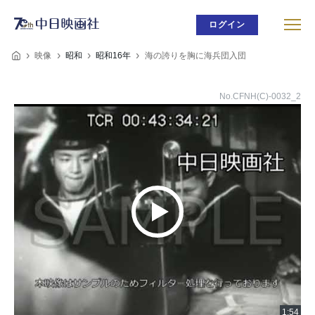
ログイン
映像
昭和
昭和16年
海の誇りを胸に海兵団入団
No.CFNH(C)-0032_2