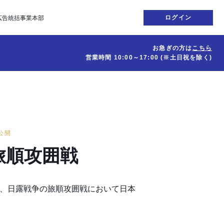
ログイン
広告統括事業本部
お急ぎの方は
こちら
営業時間
10:00～17:00
(※土日祝を除く)
日公開
旅順攻囲戦
日から、日露戦争の旅順攻囲戦において日本