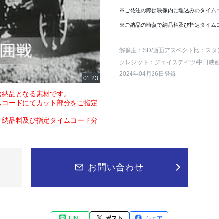
※ご発注の際は映像内に埋込みのタイム
※ご納品の時点で納品料及び指定タイム
解像度：SD
/画面アスペクト比：スタ
クレジット：ジェイステイツ/中日映
2024年04月26日登録
途納品となる素材です。
ムコードにてカット部分をご指定
タ納品料及び指定タイムコード分
お問い合わせ
LINE
ポスト
シェア