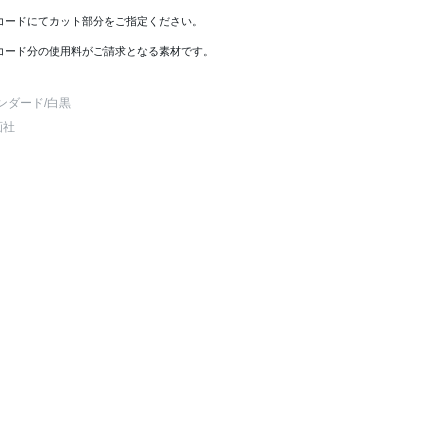
コードにてカット部分をご指定ください。
コード分の使用料がご請求となる素材です。
ンダード
/白黒
画社