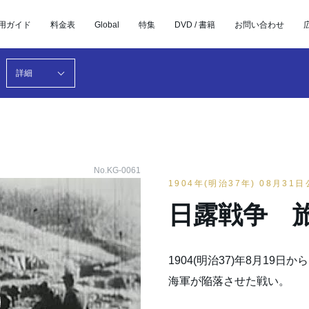
用ガイド
料金表
Global
特集
DVD / 書籍
お問い合わせ
詳細
No.KG-0061
1904年(明治37年) 08月31
日露戦争 
1904(明治37)年8月19
海軍が陥落させた戦い。