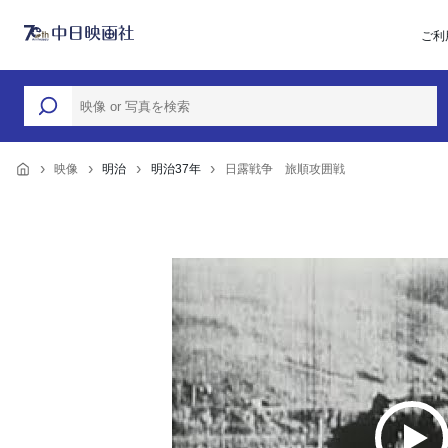
ご利
映像
明治
明治37年
日露戦争 旅順攻囲戦