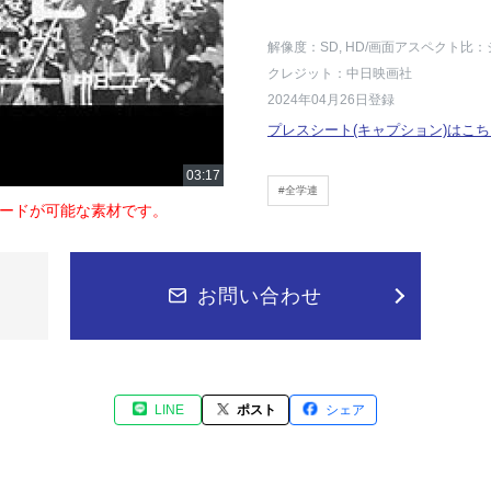
解像度：SD, HD
/画面アスペクト比：
クレジット：中日映画社
2024年04月26日登録
プレスシート(キャプション)はこち
#全学連
ードが可能な素材です。
お問い合わせ
LINE
ポスト
シェア