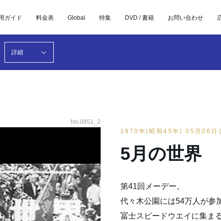
用ガイド
料金表
Global
特集
DVD / 書籍
お問い合わせ
詳細
No.0851_2
1970年(昭和45年) 05月06
5月の世界
第41回メーデー。
代々木公園には54万人が参
冨士スピードウエイに集ま