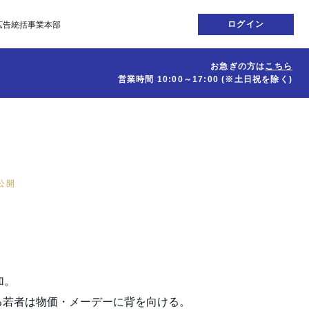
ログイン
広告統括事業本部
お急ぎの方は
こちら
営業時間
10:00～17:00
(※土日祝を除く)
日公開
加。
る若者は物価・メーデーに背を向ける。