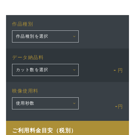
作品種別
データ納品料
-
円
映像使用料
-
円
ご利用料金目安（税別）