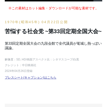
※この素材はカット編集・ダウンロードが可能な素材です。
1970年(昭和45年) 04月22日公開
苦悩する社会党 ~第33回定期全国大会~
第33回定期全国大会の九段会館で全代議員が篭城し熱っぽい
議論。
解像度：SD, HD
/画面アスペクト比：シネマスコープ
/白黒
クレジット：中日映画社
2024年04月26日登録
プレスシート(キャプション)はこちら