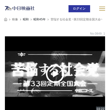
ログイン
映像
昭和
昭和45年
苦悩する社会党 ~第33回定期全国大会~
No.0849_1