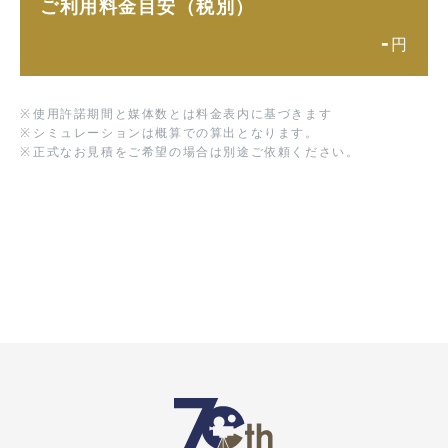
ご利用料金目安（税別）
-
円
※
使用許諾期間と媒体数とは料金表内に基づきます
※
シミュレーションは概算での算出となります。
※
正式なお見積をご希望の場合は別途ご依頼ください。