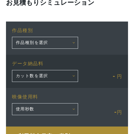
お見積もりシミュレーション
作品種別
データ納品料
-
円
映像使用料
-
円