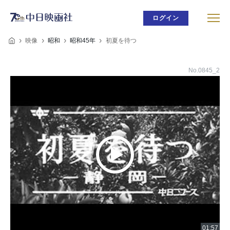
ログイン
映像
昭和
昭和45年
初夏を待つ
No.0845_2