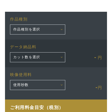
作品種別
データ納品料
-
円
映像使用料
-
円
ご利用料金目安（税別）