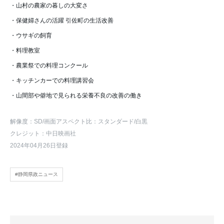
・山村の農家の暮しの大変さ
・保健婦さんの活躍 引佐町の生活改善
・ウサギの飼育
・料理教室
・農業祭での料理コンクール
・キッチンカーでの料理講習会
・山間部や僻地で見られる栄養不良の改善の働き
解像度：SD
/画面アスペクト比：スタンダード
/白黒
クレジット：中日映画社
2024年04月26日登録
#静岡県政ニュース