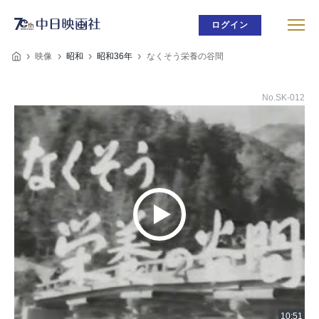
ログイン
映像
昭和
昭和36年
なくそう栄養の谷間
No.SK-012