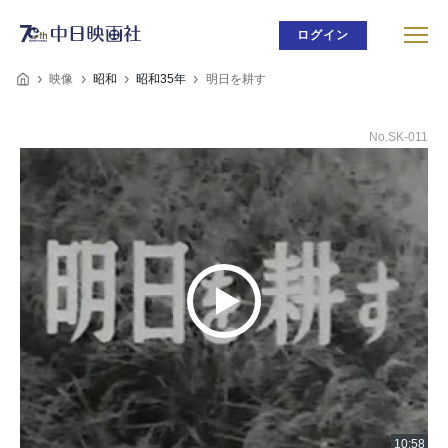
ログイン
映像
昭和
昭和35年
明日を耕す
No.SK-011