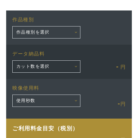
作品種別
データ納品料
-
円
映像使用料
-
円
ご利用料金目安（税別）