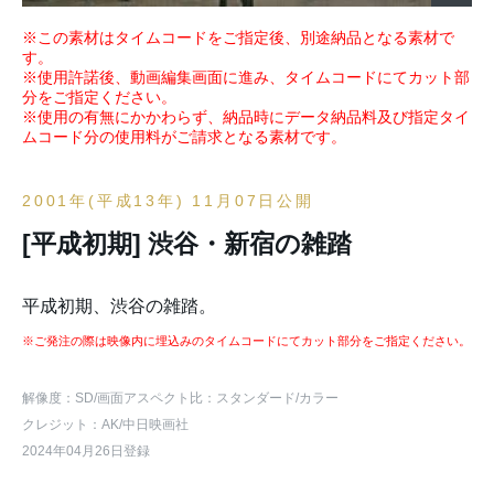
※この素材はタイムコードをご指定後、別途納品となる素材で
す。
※使用許諾後、動画編集画面に進み、タイムコードにてカット部
分をご指定ください。
※使用の有無にかかわらず、納品時にデータ納品料及び指定タイ
ムコード分の使用料がご請求となる素材です。
2001年(平成13年) 11月07日公開
[平成初期] 渋谷・新宿の雑踏
平成初期、渋谷の雑踏。
※ご発注の際は映像内に埋込みのタイムコードにてカット部分をご指定ください。
解像度：SD
/画面アスペクト比：スタンダード
/カラー
クレジット：AK/中日映画社
2024年04月26日登録