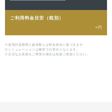
ご利用料金目安（税別）
-
円
※
使用許諾期間と媒体数とは料金表内に基づきます
※
シミュレーションは概算での算出となります。
※
正式なお見積をご希望の場合は別途ご依頼ください。