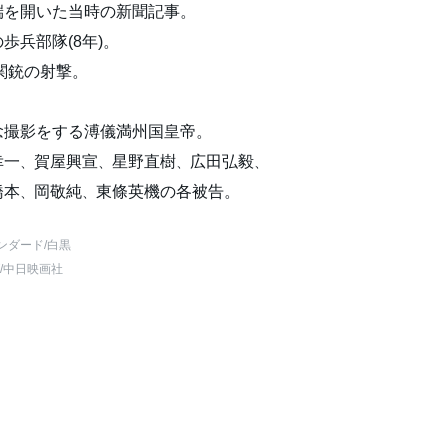
端を開いた当時の新聞記事。
歩兵部隊(8年)。
関銃の射撃。
念撮影をする溥儀満州国皇帝。
幸一
賀屋興宣
星野直樹
広田弘毅
、
、
、
、
橋本
岡敬純
東條英機の各被告。
、
、
ンダード
/白黒
/中日映画社