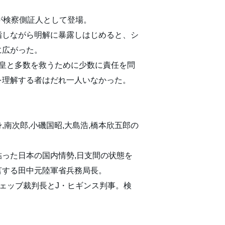
が検察側証人として登場。
指しながら明解に暴露しはじめると、シ
に広がった。
天皇と多数を救うために少数に責任を問
を理解する者はだれ一人いなかった。
南次郎,小磯国昭,大島浩,橋本欣五郎の
った日本の国内情勢,日支間の状態を
言する田中元陸軍省兵務局長。
ェッブ裁判長とJ・ヒギンス判事。検