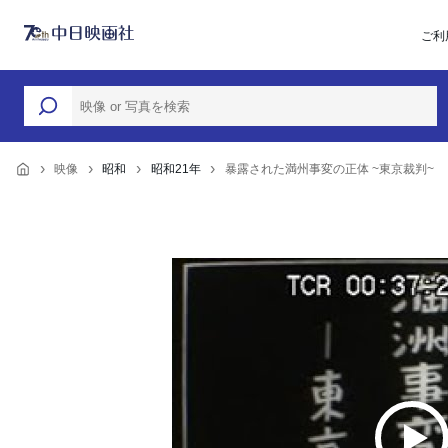
ご利
映像
昭和
昭和21年
暴露された満州事変の正体 ~東京裁判~