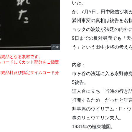
いた。
が、7月5日、田中隆吉少将
満州事変の真相は被告を名
ョックの波紋が法廷の内外
9日までの反対尋問でも「
う」という田中少将の考え
途納品となる素材です。
ムコードにてカット部分をご指定
内容：
タ納品料及び指定タイムコード分
市ヶ谷の法廷に入る永野修身,
5被告。
証人台に立ち「当時の行き詰
打開するため」だったと証
判事席のウイリアム・F・ウ
事のリュウエリン夫人。
1931年の極東地図。