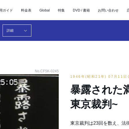
用ガイド
料金表
Global
特集
DVD / 書籍
お問い合わせ
詳細
No.CFSK-0245
1946年(昭和21年) 07月11
暴露された満
東京裁判~
東京裁判は23回を数え、法