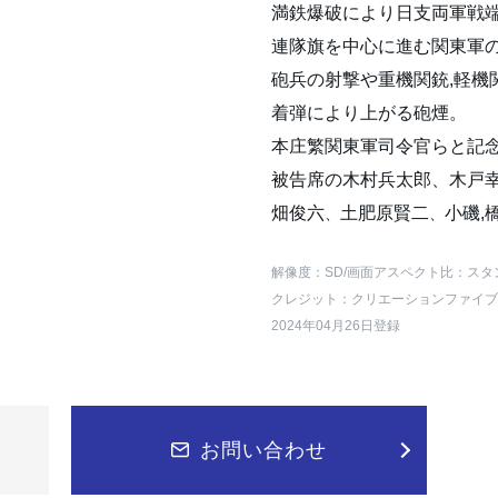
満鉄爆破により日支両軍戦
連隊旗を中心に進む関東軍の
砲兵の射撃や重機関銃,軽機
着弾により上がる砲煙。
本庄繁関東軍司令官らと記
被告席の木村兵太郎、木戸
畑俊六
土肥原賢二
小磯,
、
、
解像度：SD
/画面アスペクト比：スタ
クレジット：クリエーションファイブ
2024年04月26日登録
お問い合わせ