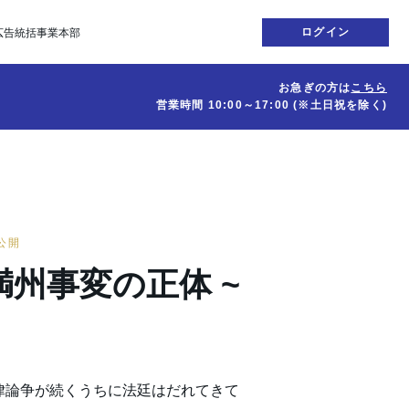
ログイン
広告統括事業本部
お急ぎの方は
こちら
営業時間
10:00～17:00
(※土日祝を除く)
日公開
州事変の正体 ~
律論争が続くうちに法廷はだれてきて