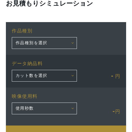
お見積もりシミュレーション
作品種別
データ納品料
-
円
映像使用料
-
円