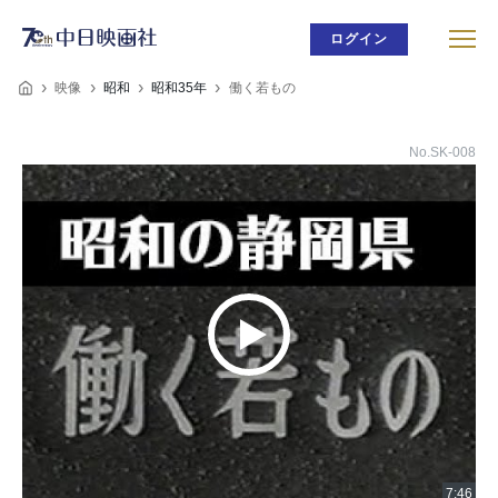
ログイン
映像
昭和
昭和35年
働く若もの
No.SK-008