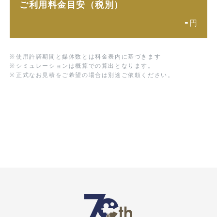
ご利用料金目安（税別）
-
円
※
使用許諾期間と媒体数とは料金表内に基づきます
※
シミュレーションは概算での算出となります。
※
正式なお見積をご希望の場合は別途ご依頼ください。