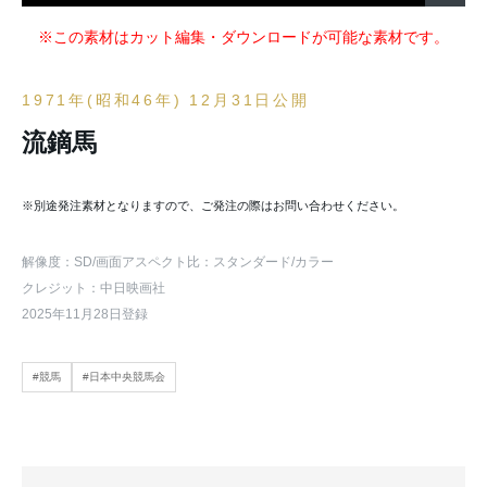
※この素材はカット編集・ダウンロードが可能な素材です。
1971年(昭和46年) 12月31日公開
流鏑馬
※別途発注素材となりますので、ご発注の際はお問い合わせください。
解像度：SD
/画面アスペクト比：スタンダード
/カラー
クレジット：中日映画社
2025年11月28日登録
#競馬
#日本中央競馬会