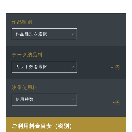
作品種別
データ納品料
-
円
映像使用料
-
円
ご利用料金目安（税別）