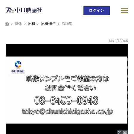
ログイン
映像
昭和
昭和46年
流鏑馬
No.JRA046