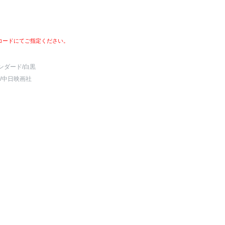
コードにてご指定ください。
ンダード
/白黒
/中日映画社