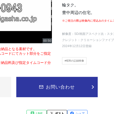
輪タク。
豊中周辺の住宅。
※ご発注の際は映像内に埋込みのタイム
解像度：SD
/画面アスペクト比：スタ
クレジット：クリエーションファイブ
2024年12月12日登録
途納品となる素材です。
ムコードにてカット部分をご指定
#昭和の記録映像
タ納品料及び指定タイムコード分
お問い合わせ
LINE
ポスト
シェア