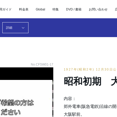
用ガイド
料金表
Global
特集
DVD / 書籍
お問い合わせ
詳細
No.CFSW01-17
1927年(昭和2年) 12月30日
昭和初期 
内容：
郊外電車(阪急電鉄)沿線の
大阪駅前。